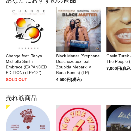
あなたにおすすめの商品
Change feat. Tanya
Black Matter (Stephane
Gavin Turek 
Michelle Smith -
Deschezeaux feat.
The People (
Embrace (EXPANDED
Zoubida Mebarki ×
7,000円(税込
EDITION) (LP+12")
Bona Bones) (LP)
SOLD OUT
4,500円(税込)
売れ筋商品