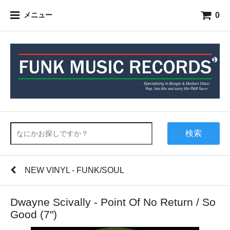
0
メニュー
検索
NEW VINYL - FUNK/SOUL
Dwayne Scivally - Point Of No Return / So
Good (7")