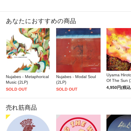
あなたにおすすめの商品
Uyama Hiroto
Nujabes - Metaphorical
Nujabes - Modal Soul
Of The Sun (
Music (2LP)
(2LP)
4,950円(税込
SOLD OUT
SOLD OUT
売れ筋商品