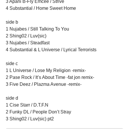
3 Apani B-Fly Emcee / Strive
4 Substantial / Home Sweet Home
side b
1 Nujabes / Still Talking To You
2 Shing02 / Luv(sic)
3 Nujabes / Steadfast
4 Substantial & L Universe / Lyrical Terrorists
side c
1 L Universe / Lose My Religion -remix-
2 Pase Rock / It’s About Time -fat jon remix-
3 Five Deez / Plazma Avenue -remix-
side d
1 Cise Starr / D.T.F.N
2 Funky DL / People Don’t Stray
3 Shing02 / Luv(sic) pt2