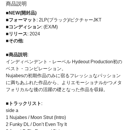
商品説明
■NEW(開封品)
■フォーマット
: 2LP(ブラック)/ピクチャーJKT
■コンディション
: (EX/M)
■リリース
: 2024
■その他
:
■商品説明
:
インディペンデント・レーベル Hydeout Production初の
ベスト・コンピレーション。
Nujabesの初期作品のみに宿るフレッシュなパッション
に満ちあふれた作品から、よりエモーショナルかつメタ
フォリカルな後の活躍の礎となった作品を収録。
■トラックリスト
:
side a
1 Nujabes / Moon Strut (Intro)
2 Funky DL / Don’t Even Try It