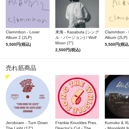
Clammbon - Lover
来海 - Kasabuta (シング
Clammbon - 
Album 2 (2LP)
ル・バージョン) / Wolf
Album (2LP)
Moon (7")
5,500円(税込)
5,500円(税込
2,500円(税込)
売れ筋商品
Jeroboam - Turn Down
Frankie Knuckles Pres.
Kumoko & XL
The Light (12")
Director's Cut - The
- Moonlight M