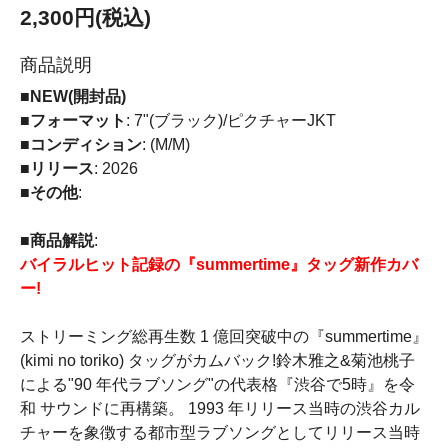
2,300円(税込)
商品説明
■NEW(開封品)
■フォーマット
: 7"(ブラック)/ピクチャーJKT
■コンディション
: (M/M)
■リリース
: 2026
■その他
:
■商品解説
:
バイラルヒット記録の『summertime』タッグ新作カバ
ー!
ストリーミング総再生数 1 億回突破中の『summertime』
(kimi no toriko) タッグがカムバック!鈴木雅之&菊池桃子
による"90 年代ラブソング"の代表格『渋谷で5時』を令
和 サウンドに再構築。 1993 年リリース当時の渋谷カル
チャーを象徴する都市型ラブソングとしてリリース当時