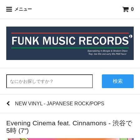
0
メニュー
検索
NEW VINYL - JAPANESE ROCK/POPS
Evening Cinema feat. Cinnamons - 渋谷で
5時 (7")