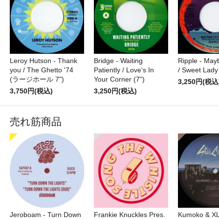
Leroy Hutson - Thank
Bridge - Waiting
Ripple - Mayb
you / The Ghetto '74
Patiently / Love's In
/ Sweet Lady 
(ラージホール 7")
Your Corner (7")
3,250円(税込
3,750円(税込)
3,250円(税込)
売れ筋商品
Jeroboam - Turn Down
Frankie Knuckles Pres.
Kumoko & XL